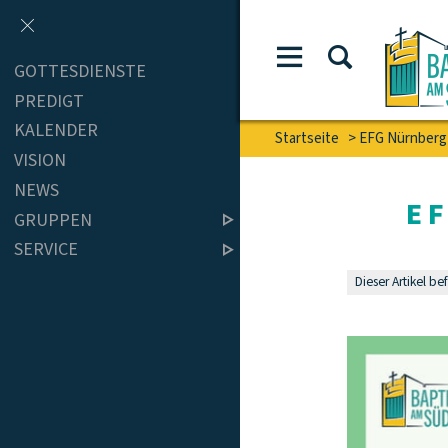
GOTTESDIENSTE
PREDIGT
KALENDER
Startseite
>
EFG Nürnberg
VISION
NEWS
E
GRUPPEN
SERVICE
Dieser Artikel be